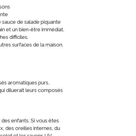
ssons
ante
ne sauce de salade piquante
in et un bien-être immédiat.
s difficiles.
utres surfaces de la maison.
sés aromatiques purs,
 qui diluerait leurs composés
 des enfants. Si vous êtes
, des oreilles internes, du
soleil et les rayons UV