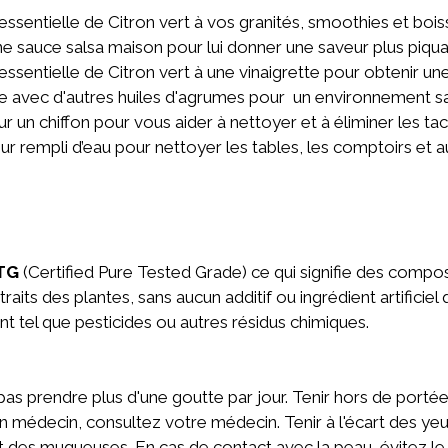
essentielle de Citron vert à vos granités, smoothies et boi
e sauce salsa maison pour lui donner une saveur plus piqu
essentielle de Citron vert à une vinaigrette pour obtenir u
e avec d'autres huiles d'agrumes pour un environnement sa
un chiffon pour vous aider à nettoyer et à éliminer les tache
r rempli d’eau pour nettoyer les tables, les comptoirs et a
TG
(Certified Pure Tested Grade) ce qui signifie des compo
aits des plantes, sans aucun additif ou ingrédient artificiel
nt tel que pesticides ou autres résidus chimiques.
pas prendre plus d'une goutte par jour. Tenir hors de portée
n médecin, consultez votre médecin. Tenir à l'écart des yeux
t des muqueuses. En cas de contact avec la peau, évitez le 