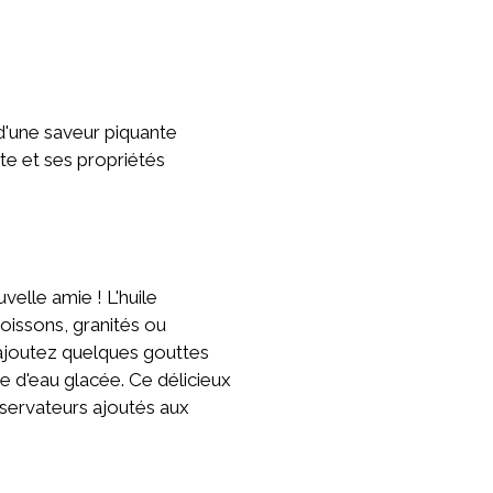
d'une saveur piquante
te et ses propriétés
velle amie ! L'huile
oissons, granités ou
 ajoutez quelques gouttes
re d'eau glacée. Ce délicieux
nservateurs ajoutés aux