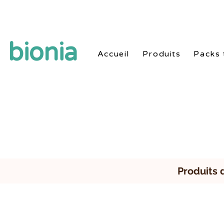
Style de vie sain naturel avec produits et routi
bionia
Accueil
Produits
Packs 
Produits 