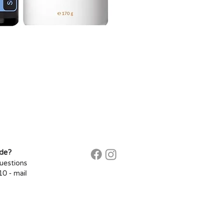
ide?
questions
0​ -
mail