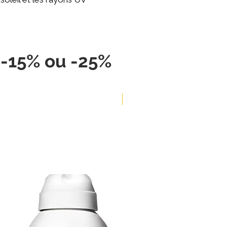
, -15% ou -25%
-5%