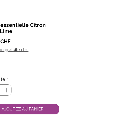
 essentielle Citron
/Lime
Prix
 CHF
on gratuite dès
ité
*
AJOUTEZ AU PANIER