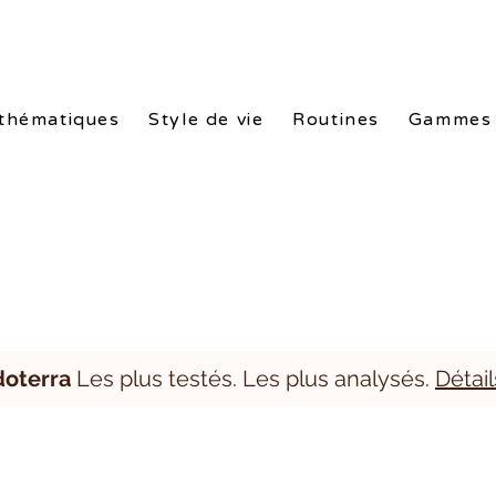
nes doTERRA. Packs exclusifs de -10% à -25%. Conseils gratuits. L
thématiques
Style de vie
Routines
Gammes
doterra
Les plus testés. Les plus analysés.
Détail