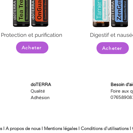
Protection et purification
Digestif et nausé
Acheter
Acheter
doTERRA
Besoin d'a
Qualité
Foire aux 
076589081
Adhésion
s I
A propos de nous I
Mentions légales I
Conditions d'utilisations I