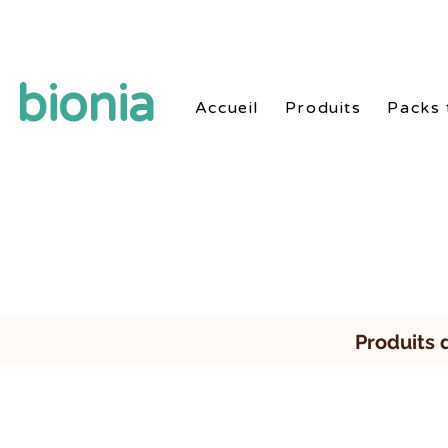
Style de vie sain naturel avec produits et routi
bionia
Accueil
Produits
Packs 
Produits 