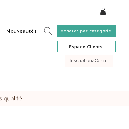
ivraison rapide en Suisse et gratuite dès 60 CHF.
Nouveautés
Acheter par catégorie
Espace Clients
Inscription/Connexion Clien
s qualité.