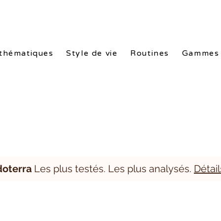
nes doTERRA. Packs exclusifs de -10% à -25%. Conseils gratuits. L
thématiques
Style de vie
Routines
Gammes
doterra
Les plus testés. Les plus analysés.
Détail