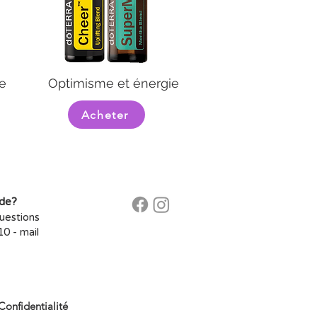
e
Optimisme et énergie
Acheter
ide?
questions
0​ -
mail
Confidentialité