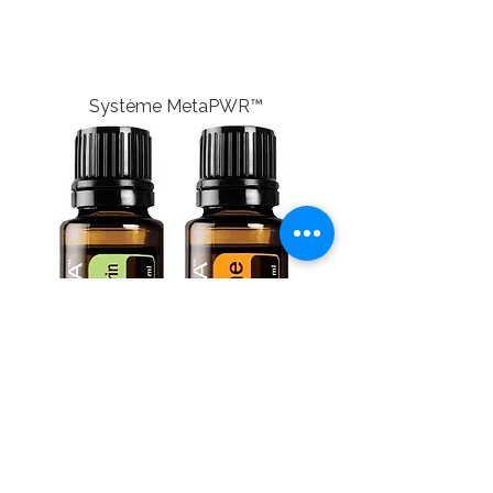
Système MetaPWR™
Duo Mandarines