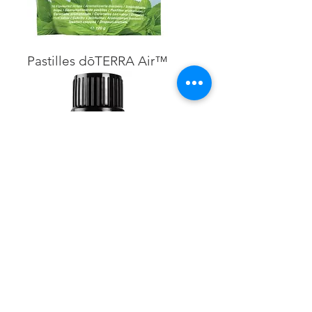
Pastilles dōTERRA Air™
Air-X™ Mélange d’huiles
essentielles