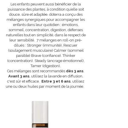
​Les enfants peuvent aussi bénéficier de la
puissance des plantes, à condition qu’elle soit
douce, sûre et adaptée. doterra a conçu des
mélanges synergiques pour accompagner les
enfants dans leur quotidien : émotions,
sommeil, concentration, digestion, défenses
naturelles tout en simplicité, dans le respect de
leur sensibilité. 7 mélanges en roll-on pré-
dilués : Stronger (immunité), Rescuer
(soulagement musculaire) Calmer (sommeil
paisible) Brave (confiance). Thinker
(concentration). Steady (ancrage émotionnel),
Tamer (digestion).
Ces mélanges sont recommandés
dès 3 ans
.
Avant 3 ans
, utilisez la lavande en diffusion,
c'est sûr et efficace.
Entre
3 et 6 ans
, utilisez
une ou deux huiles par moment de la journée.