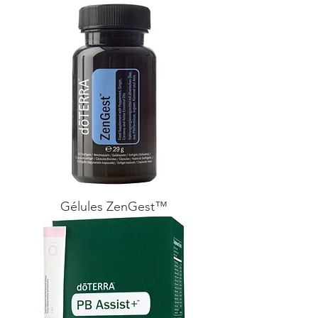
Gélules ZenGest™