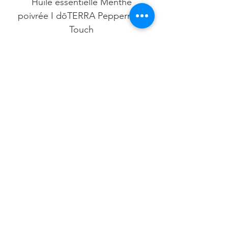
Huile essentielle Menthe
poivrée I dōTERRA Peppermint
Touch
SuperMint™ Mélange d’huiles
essentielles de Menthe