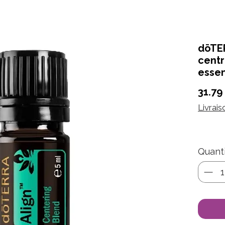
dōTER
centr
essen
31.79
Livrais
Quant