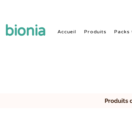
Style de vie sain naturel avec produits et routi
bionia
Accueil
Produits
Packs 
Produits 