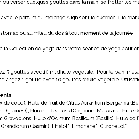
ser ou verser quelques gouttes dans la main, se frotter les ma
vec le parfum du mélange Align sont le guerrier II, le triang
 l'estomac ou au mileu du dos à tout moment de la journée
de la Collection de yoga dans votre séance de yoga pour en
z 5 gouttes avec 10 ml d’huile végétale. Pour le bain, mél
mélangez 1 goutte avec 10 gouttes d’huile végétale. Utilisat
ients
 de coco), Huile de fruit de Citrus Aurantium Bergamia (B
 (graines)), Huile de feuilles d’Origanum Majorana, Huile 
m Graveolens, Huile d’Ocimum Basilicum (Basilic), Huile d
 Grandiorum (Jasmin), Linalol*, Limonène*, Citronellol*