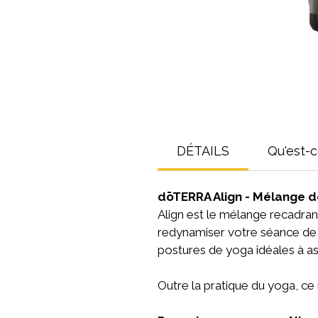
DÉTAILS
Qu'est-
dōTERRA Align - Mélange d
Align est le mélange recadra
redynamiser votre séance de 
postures de yoga idéales à ass
Outre la pratique du yoga, ce 