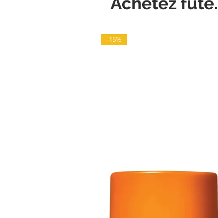
Achetez futé.
-15%