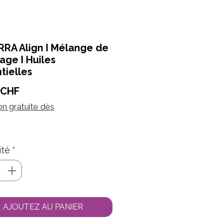
RA Align I Mélange de
age I Huiles
tielles
Prix
 CHF
on gratuite dès
ité
*
AJOUTEZ AU PANIER