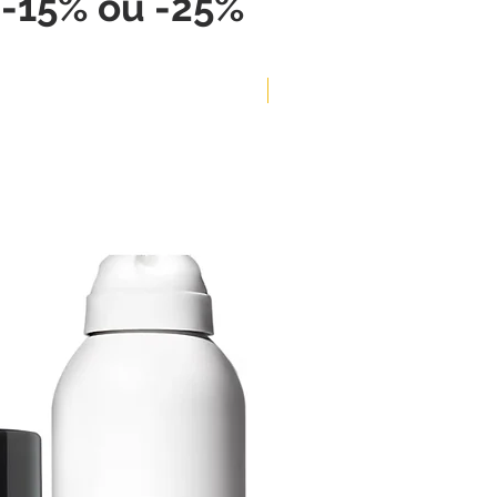
, -15% ou -25%
-5%