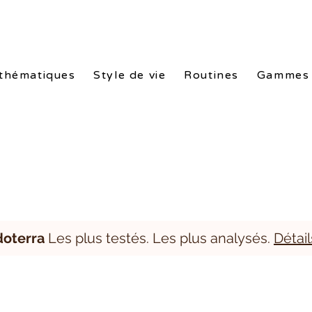
nes doTERRA. Packs exclusifs de -10% à -25%. Conseils gratuits. L
thématiques
Style de vie
Routines
Gammes
doterra
Les plus testés. Les plus analysés.
Détail