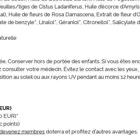
euilles/tiges de Cistus Ladaniferus, Huile d’écorce d’Amyris
l), Huile de fleurs de Rosa Damascena, Extrait de fleur d
 de benzyle*, Linalol*, Géraniol*, Citronellol*, Salicylate
aturelle
anée. Conserver hors de portée des enfants. Si vous êtes ence
 consulter votre médecin. Évitez le contact avec les yeux, l’
osition au soleil ou aux rayons UV pendant au moins 12 heur
3EUR)
0 EUR)*
c points)
devenez membres
doterra et profitez d'autres avantages.