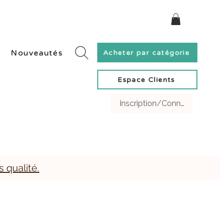
ivraison rapide en Suisse et gratuite dès 60 CHF.
Nouveautés
Acheter par catégorie
Espace Clients
Inscription/Connexion Clien
s qualité.