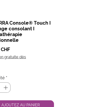
RRA Console® Touch I
ge consolant I
athérapie
ionnelle
Prix
 CHF
on gratuite dès
ité
*
AJOUTEZ AU PANIER