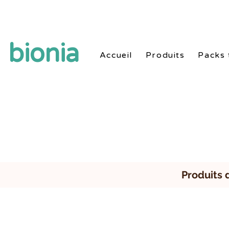
Style de vie sain naturel avec produits et routi
bionia
Accueil
Produits
Packs 
Produits 