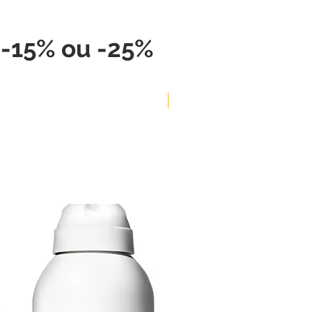
, -15% ou -25%
-5%