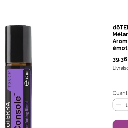
dōTE
Mélan
Arom
émot
39.36
Livrais
Quant