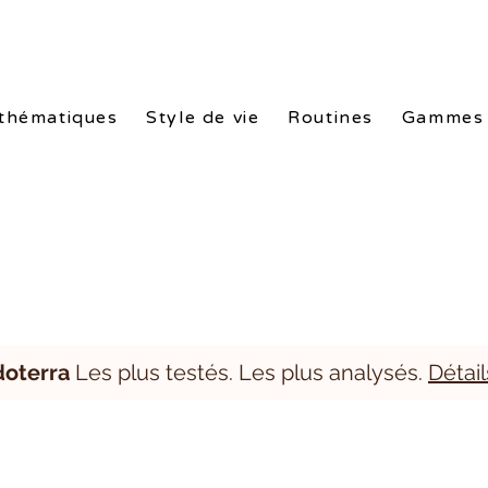
nes doTERRA. Packs exclusifs de -10% à -25%. Conseils gratuits. L
thématiques
Style de vie
Routines
Gammes
doterra
Les plus testés. Les plus analysés.
Détail