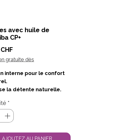
es avec huile de
ïba CP+
Prix
 CHF
on gratuite dès
n interne pour le confort
el.
se la détente naturelle.
ité
*
AJOUTEZ AU PANIER