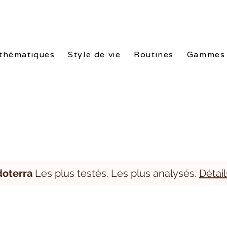
nes doTERRA. Packs exclusifs de -10% à -25%. Conseils gratuits. L
thématiques
Style de vie
Routines
Gammes
doterra
Les plus testés. Les plus analysés.
Détail