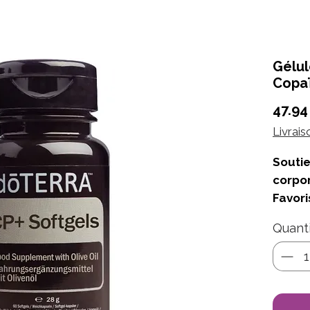
Gélul
Copa
47.94
Livrais
Soutie
corpor
Favori
Quant