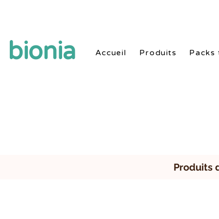
Style de vie sain naturel avec produits et routi
bionia
Accueil
Produits
Packs 
Produits 