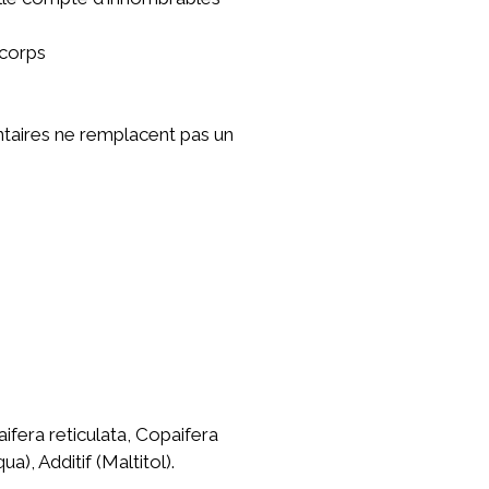
 corps
taires ne remplacent pas un
aifera reticulata, Copaifera
), Additif (Maltitol).