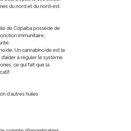
tones du nord et du nord-est
'huile de Copaiba possède de
 fonction immunitaire,
rité.
noïde. Un cannabinoïde est le
d’aider à réguler le système
nes, ce qui fait que la
atif.
on d'autres huiles
 elle compte d'innombrables