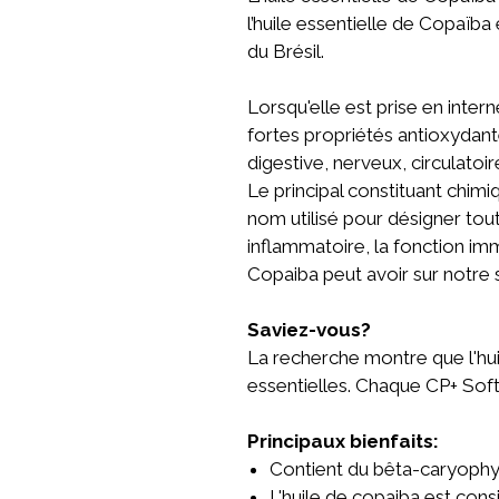
l’huile essentielle de Copaïba
du Brésil.
Lorsqu'elle est prise en inte
fortes propriétés antioxydante
digestive, nerveux, circulatoir
Le principal constituant chim
nom utilisé pour désigner tou
inflammatoire, la fonction imm
Copaiba peut avoir sur notre s
Saviez-vous?
La recherche montre que l'huil
essentielles. Chaque CP+ Soft
Principaux bienfaits:
Contient du bêta-caryophy
L'huile de copaiba est cons