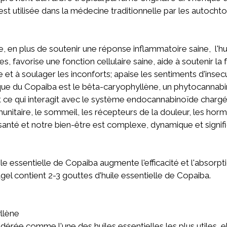
 est utilisée dans la médecine traditionnelle par les autoch
rne, en plus de soutenir une réponse inflammatoire saine, l
s, favorise une fonction cellulaire saine, aide à soutenir la
e et à soulager les inconforts; apaise les sentiments d'insecu
ique du Copaiba est le bêta-caryophyllène, un phytocannabi
t ce qui interagit avec le système endocannabinoïde chargé 
unitaire, le sommeil, les récepteurs de la douleur, les hormo
anté et notre bien-être est complexe, dynamique et signific
e essentielle de Copaiba augmente l'efficacité et l'absorpti
gel contient 2-3 gouttes d'huile essentielle de Copaiba.
llène
idérée comme l'une des huiles essentielles les plus utiles,