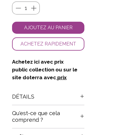
AJOUTEZ AU PANIER
ACHETEZ RAPIDEMENT
Achetez ici avec
prix
public
collection
ou sur le
site doterra avec
prix
membre + adhésion au style
de vie sain.
DÉTAILS
Le Trio Bien-être féminin
Qu'est-ce que cela
contient trois précieuses alliées
comprend ?
pour la santé et le bien-être
féminin:
ClaryCalm™ - Mélange