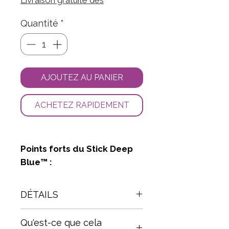
Livraison gratuite dès
Quantité
*
AJOUTEZ AU PANIER
ACHETEZ RAPIDEMENT
Points forts du Stick Deep
Blue™ :
Soulagement ciblé :
Formule puissante pour
DÉTAILS
apaiser les muscles,
Stick Deep Blue™ avec
articulations et zones de
Qu'est-ce que cela
Copaiba, 48g
.
tension.